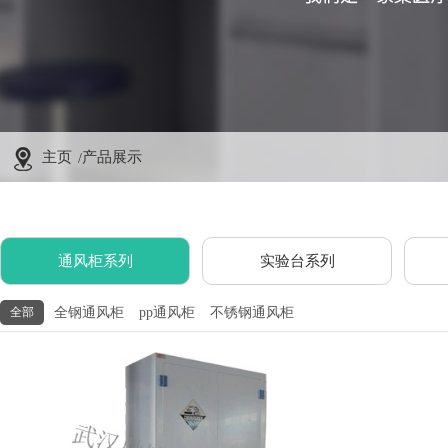
主页
产品展示
通风柜系列
实验台系列
全部
全钢通风柜
pp通风柜
不锈钢通风柜