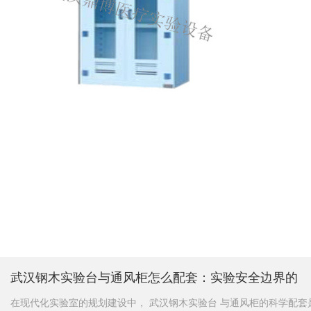
武汉钢木实验台与通风柜怎么配套：实验安全边界的
在现代化实验室的规划建设中， 武汉钢木实验台 与通风柜的科学配套