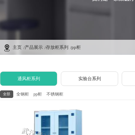
主页
产品展示
存放柜系列
pp柜
通风柜系列
实验台系列
全部
全钢柜
pp柜
不锈钢柜