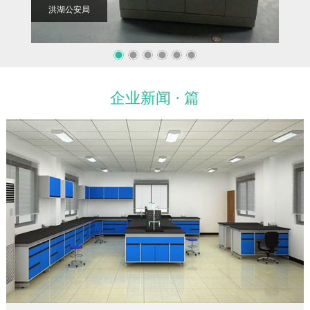
洪湖公安局
华中
企业新闻 · 篇