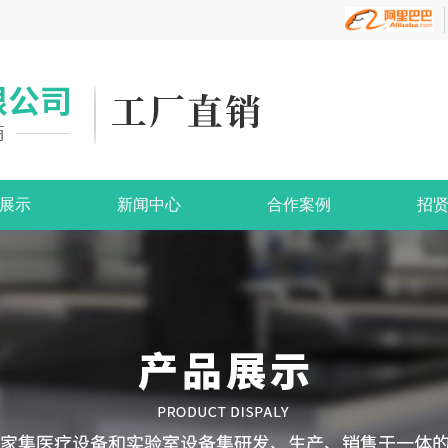
展示
新闻中心
合作案例
招