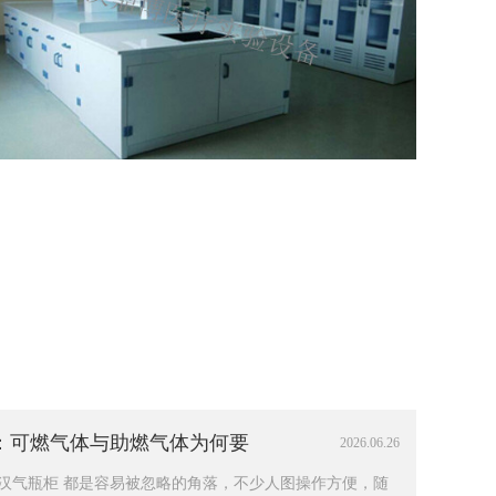
：可燃气体与助燃气体为何要
2026.06.26
汉气瓶柜 都是容易被忽略的角落，不少人图操作方便，随