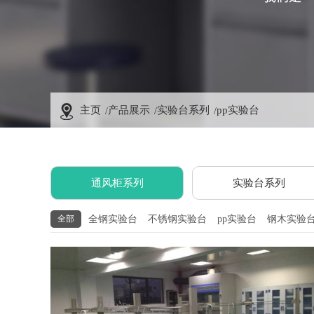
主页
产品展示
实验台系列
pp实验台
通风柜系列
实验台系列
全部
全钢实验台
不锈钢实验台
pp实验台
钢木实验