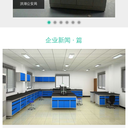
洪湖公安局
华中
企业新闻 · 篇