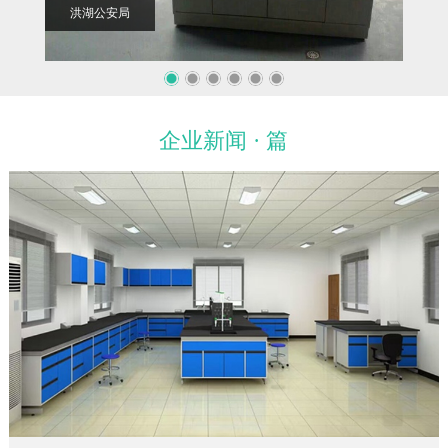
洪湖公安局
华中
企业新闻 · 篇