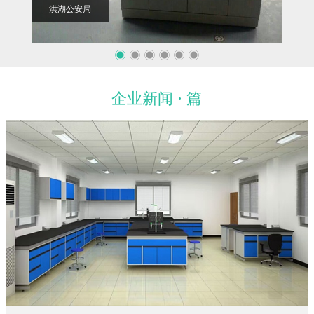
洪湖公安局
华中
企业新闻 · 篇